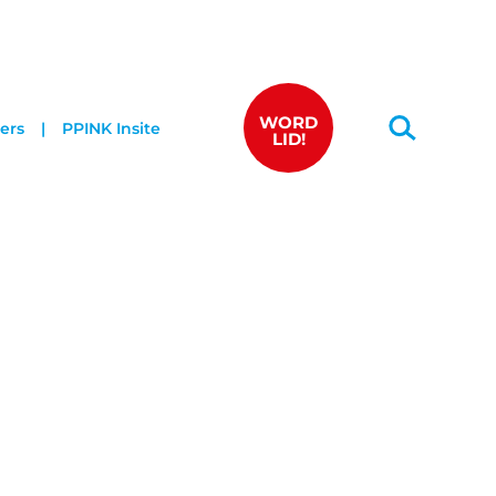
WORD
ers
PPINK Insite
LID!