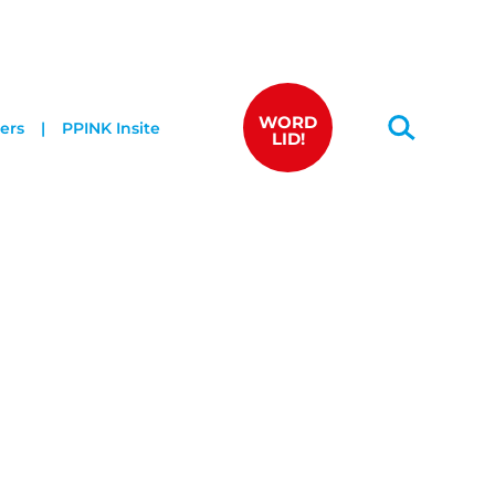
WORD
ers
PPINK Insite
LID!