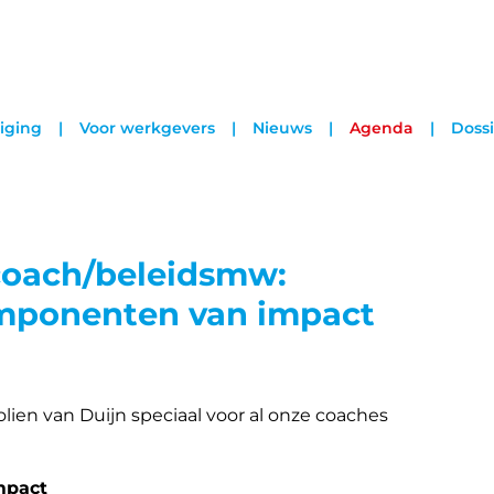
iging
Voor werkgevers
Nieuws
Agenda
Dossi
coach/beleidsmw:
mponenten van impact
ien van Duijn speciaal voor al onze coaches
mpact