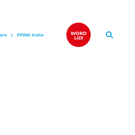
WORD
ers
PPINK Insite
LID!