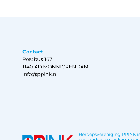
Contact
Postbus 167
1140 AD MONNICKENDAM
info@ppink.nl
Beroepsvereniging PPINK is
gastouders en leidinggeven