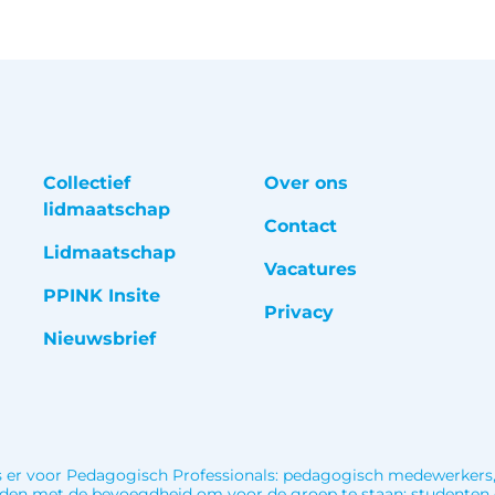
Collectief
Over ons
lidmaatschap
Contact
Lidmaatschap
Vacatures
PPINK Insite
Privacy
Nieuwsbrief
 er voor Pedagogisch Professionals: pedagogisch medewerkers
den met de bevoegdheid om voor de groep te staan; studenten