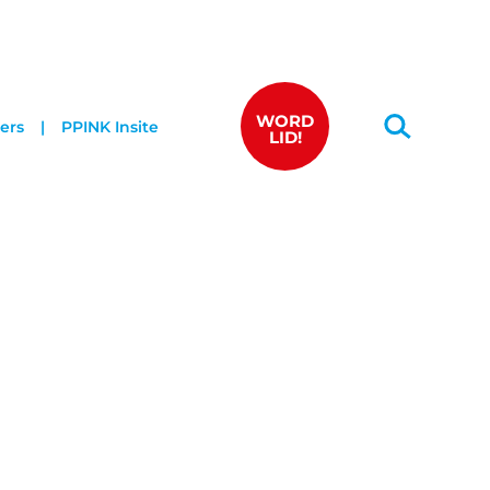
WORD
ers
PPINK Insite
LID!