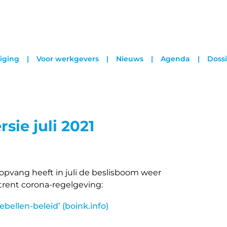
iging
Voor werkgevers
Nieuws
Agenda
Dossi
sie juli 2021
pvang heeft in juli de beslisboom weer
trent corona-regelgeving:
bellen-beleid’ (boink.info)