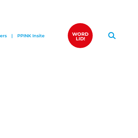
WORD
ers
PPINK Insite
LID!