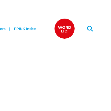
WORD
ers
PPINK Insite
LID!