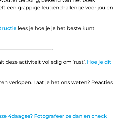
 Wouter de Jong, bekend van het boek
eft een grappige leugenchallenge voor jou en
tructie
lees je hoe je je het beste kunt
——————————-
 deze activiteit volledig om ‘rust’.
Hoe je dit
ten verlopen. Laat je het ons weten? Reacties
eze 4daagse? Fotografeer ze dan en check