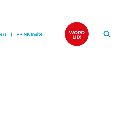
WORD
ers
PPINK Insite
LID!