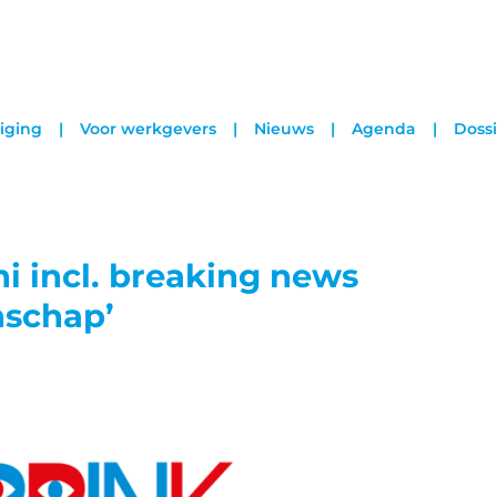
iging
Voor werkgevers
Nieuws
Agenda
Dossi
i incl. breaking news
nschap’