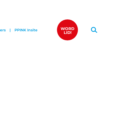
WORD
ers
PPINK Insite
LID!