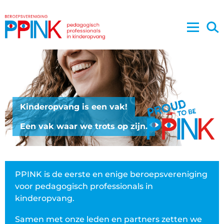
Kinderopvang is een vak!
Een vak waar we trots op zijn.
PPINK is de eerste en enige beroepsvereniging
voor pedagogisch professionals in
kinderopvang.
Samen met onze leden en partners zetten we