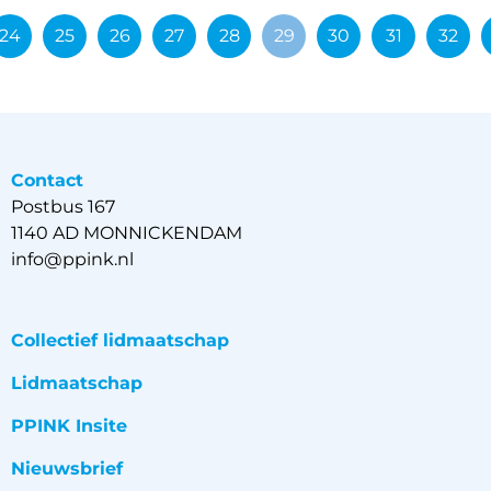
24
25
26
27
28
29
30
31
32
Contact
Postbus 167
1140 AD MONNICKENDAM
info@ppink.nl
Collectief lidmaatschap
Lidmaatschap
PPINK Insite
Nieuwsbrief