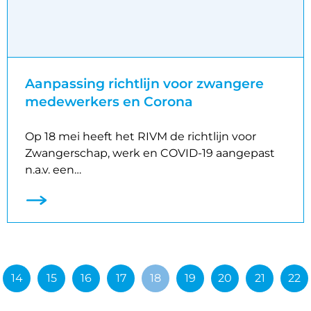
Aanpassing richtlijn voor zwangere
medewerkers en Corona
Op 18 mei heeft het RIVM de richtlijn voor
Zwangerschap, werk en COVID-19 aangepast
n.a.v. een…
14
15
16
17
18
19
20
21
22