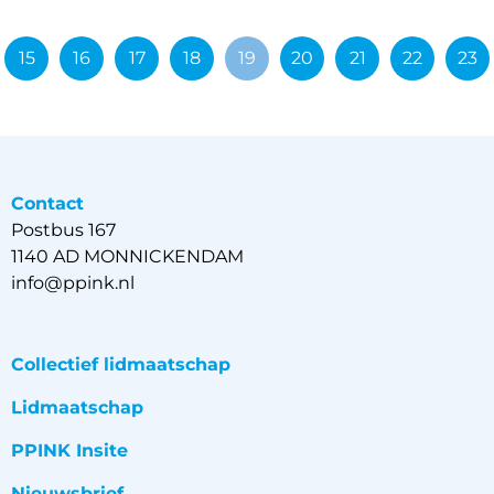
15
16
17
18
19
20
21
22
23
Contact
Postbus 167
1140 AD MONNICKENDAM
info@ppink.nl
Collectief lidmaatschap
Lidmaatschap
PPINK Insite
Nieuwsbrief