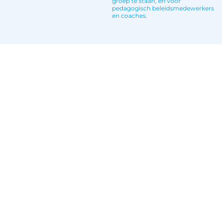
groep te staan, en voor
pedagogisch beleidsmedewerkers
en coaches.